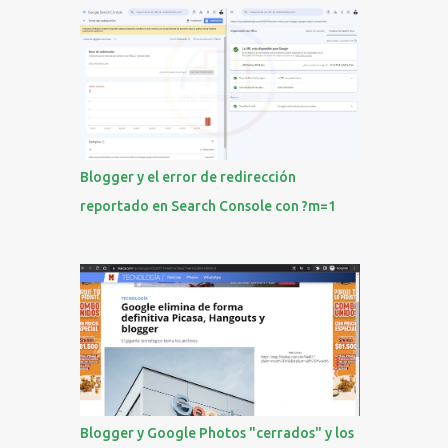
r
i
o
s
Blogger y el error de redirección
reportado en Search Console con ?m=1
Blogger y Google Photos "cerrados" y los